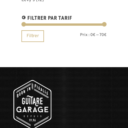
Levy's
(12)
FILTRER PAR TARIF
Prix
Prix
Prix :
0€
—
70€
Filtrer
min
max