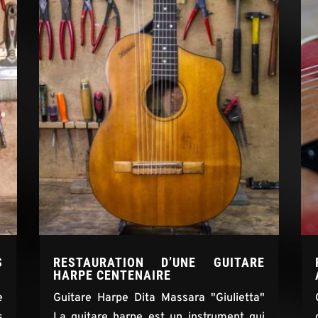
S
RESTAURATION D’UNE GUITARE
HARPE CENTENAIRE
e
Guitare Harpe Dita Massara "Giulietta"
s
La guitare harpe est un instrument qui