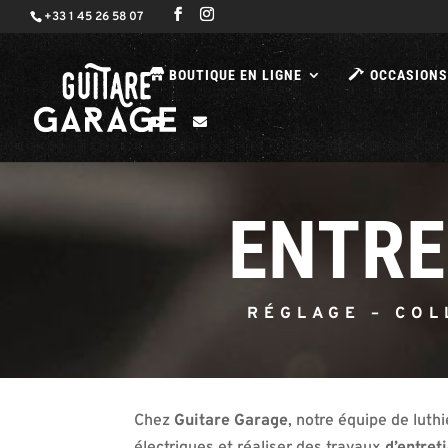
+33 1 45 26 58 07
BOUTIQUE EN LIGNE
OCCASIONS
ENTRE
RÉGLAGE – COL
Chez
Guitare Garage
, notre équipe de lut
électriques et réaliser des travaux
d’entret