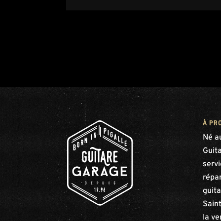
À PR
Né a
Guit
serv
répar
guita
Saint
la ve