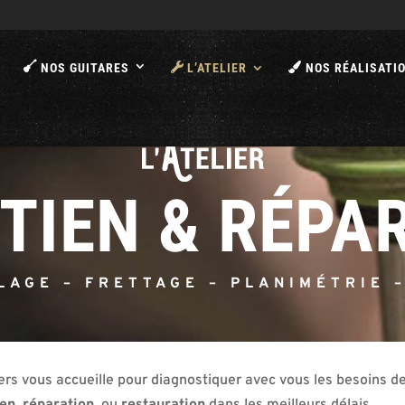
A
NOS GUITARES
L’ATELIER
NOS RÉALISATI
TIEN & RÉPA
LAGE – FRETTAGE – PLANIMÉTRIE 
hiers vous accueille pour diagnostiquer avec vous les besoins 
ien
,
réparation
, ou
restauration
dans les meilleurs délais.