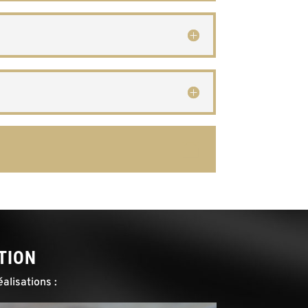
TION
alisations :