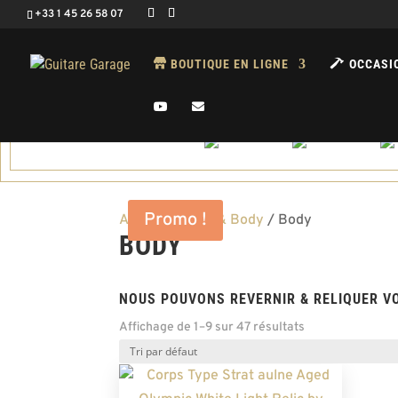
+33 1 45 26 58 07
BOUTIQUE EN LIGNE
OCCASI
Promo !
Accueil
/
Neck & Body
/ Body
BODY
NOUS POUVONS REVERNIR & RELIQUER VO
Affichage de 1–9 sur 47 résultats