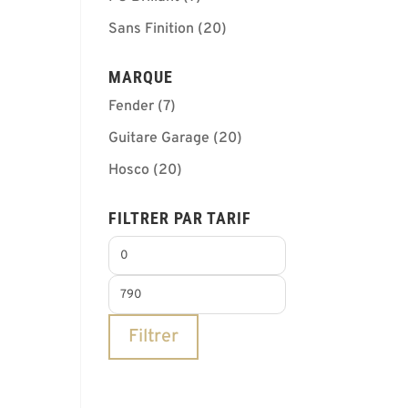
Sans Finition
(20)
MARQUE
Fender
(7)
Guitare Garage
(20)
Hosco
(20)
FILTRER PAR TARIF
Prix
min
Prix
max
Filtrer