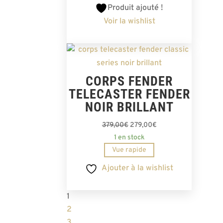
Produit ajouté !
Voir la wishlist
CORPS FENDER
TELECASTER FENDER
NOIR BRILLANT
Le
Le
379,00
€
279,00
€
prix
prix
1 en stock
initial
actuel
Vue rapide
était :
est :
Ajouter à la wishlist
379,00€.
279,00€.
1
2
3