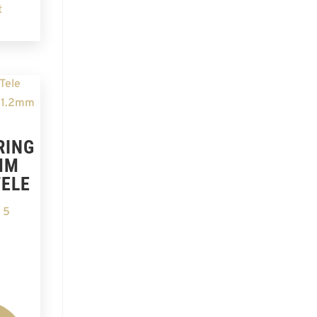
t
RING
MM
TELE
 5