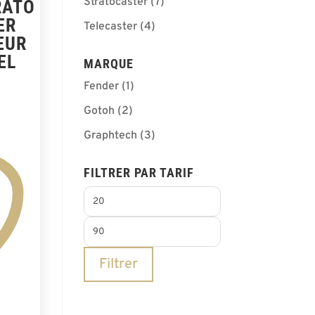
Stratocaster
(7)
RATO
ER
Telecaster
(4)
EUR
EL
MARQUE
Fender
(1)
Gotoh
(2)
Graphtech
(3)
FILTRER PAR TARIF
Prix
min
Prix
max
Filtrer