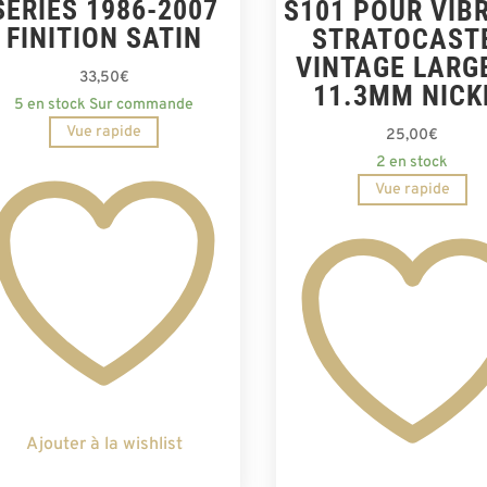
SERIES 1986-2007
S101 POUR VIB
FINITION SATIN
STRATOCAST
VINTAGE LARG
33,50
€
11.3MM NICK
5 en stock Sur commande
Vue rapide
25,00
€
2 en stock
Vue rapide
Ajouter à la wishlist