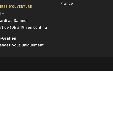
France
IRES D’OUVERTURE
lle
ardi au Samedi
rt de 10h à 19h en continu
t-Gratien
rendez-vous uniquement