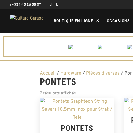
+33 1 45 26 58 07
BOUTIQUE EN LIGNE
OCCASIONS
Accueil
/
Hardware
/
Pièces diverses
/ Pon
PONTETS
7 résultats affichés
PONTETS