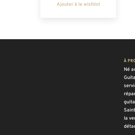
Ajouter à la wishlist
À PR
Né a
Guit
serv
répar
guita
Saint
la ve
déta