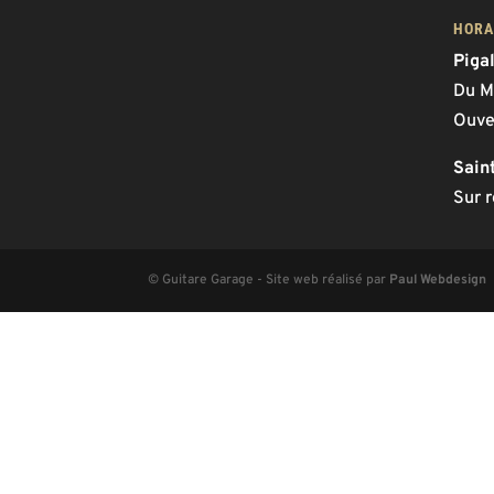
HORA
Piga
Du M
Ouve
Sain
Sur 
© Guitare Garage - Site web réalisé par
Paul Webdesign