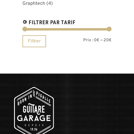
Graphtech
(4)
FILTRER PAR TARIF
Prix
Prix
Prix :
0€
—
20€
Filtrer
min
max