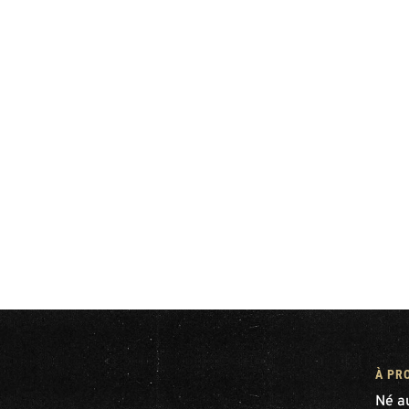
À PR
Né a