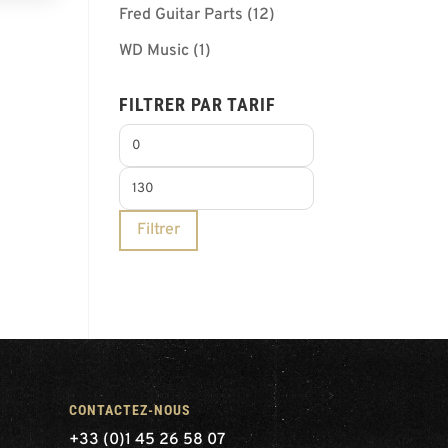
Fred Guitar Parts
(12)
WD Music
(1)
FILTRER PAR TARIF
Prix
min
Prix
max
Filtrer
CONTACTEZ-NOUS
+33 (0)1 45 26 58 07