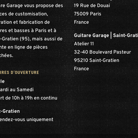
are Garage vous propose des
19 Rue de Douai
ices de customisation,
75009 Paris
ation et fabrication de
France
res et basses à Paris et à
Guitare Garage | Saint-Grat
-Gratien (95), mais aussi de
Atelier 11
nte en ligne de pièces
32-40 Boulevard Pasteur
chées.
95210 Saint-Gratien
France
IRES D’OUVERTURE
lle
ardi au Samedi
rt de 10h à 19h en continu
t-Gratien
rendez-vous uniquement