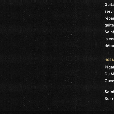
Guit
serv
répar
guita
Saint
la ve
déta
HORA
Piga
Du M
Ouve
Sain
Sur 