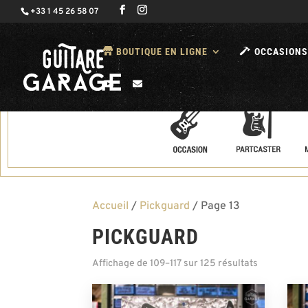
+33 1 45 26 58 07
BOUTIQUE EN LIGNE
OCCASIONS
Accueil
/
Pickguard
/ Page 13
PICKGUARD
Affichage de 109–117 sur 125 résultats