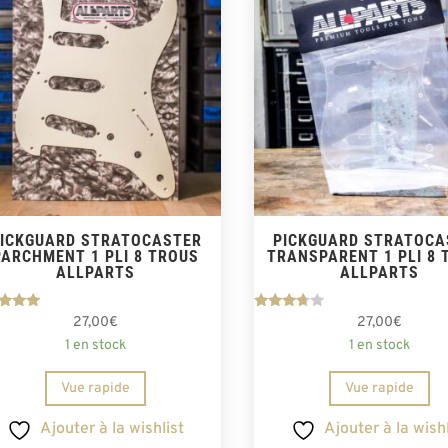
ICKGUARD STRATOCASTER
PICKGUARD STRATOCA
PARCHMENT 1 PLI 8 TROUS
TRANSPARENT 1 PLI 8 
ALLPARTS
ALLPARTS
Note
Note
27,00
€
27,00
€
5.00
3.50
1 en stock
1 en stock
ur 5
sur 5
Vue rapide
Vue rapide
Ajouter à la wishlist
Ajouter à la wishl