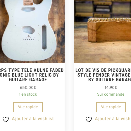
RPS TYPE TELE AULNE FADED
LOT DE VIS DE PICKGUA
ONIC BLUE LIGHT RELIC BY
STYLE FENDER VINTAGE
GUITARE GARAGE
BY GUITARE GARAG
650,00
€
14,90
€
1 en stock
Sur commande
Vue rapide
Vue rapide
Ajouter à la wishlist
Ajouter à la wishl