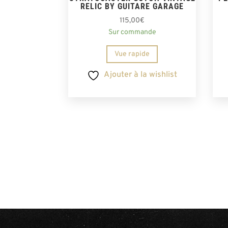
RELIC BY GUITARE GARAGE
115,00
€
Sur commande
Vue rapide
Ajouter à la wishlist