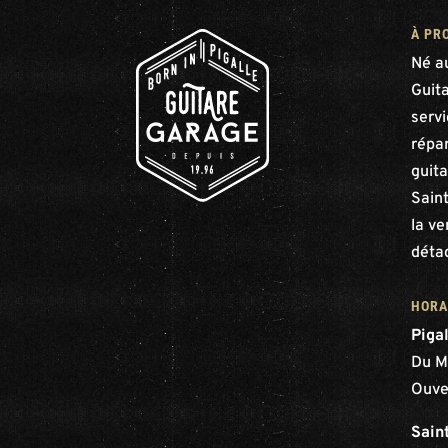
À PR
Né a
Guit
serv
répar
guita
Saint
la ve
déta
HORA
Piga
Du M
Ouve
Sain