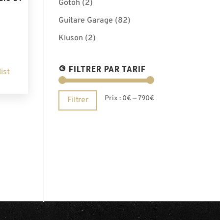
Gotoh
(2)
Guitare Garage
(82)
Kluson
(2)
FILTRER PAR TARIF
ist
Prix
Prix
Prix :
0€
—
790€
Filtrer
min
max