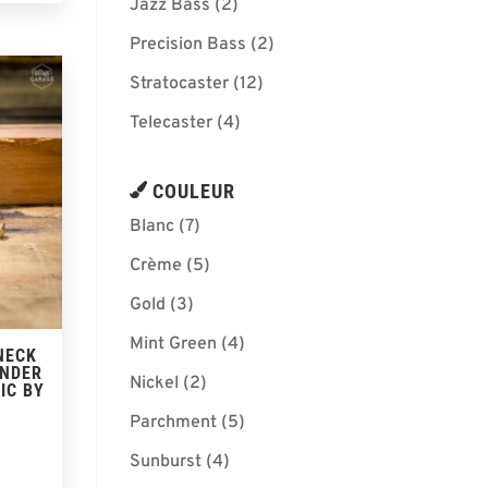
Jazz Bass
(2)
Precision Bass
(2)
Stratocaster
(12)
Telecaster
(4)
COULEUR
Blanc
(7)
Crème
(5)
Gold
(3)
Mint Green
(4)
NECK
ENDER
Nickel
(2)
IC BY
Parchment
(5)
Sunburst
(4)