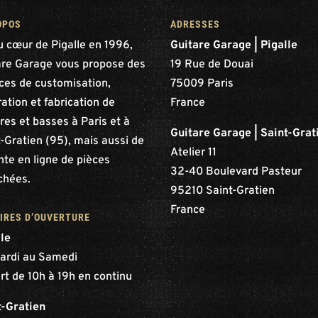
OPOS
ADRESSES
u cœur de Pigalle en 1996,
Guitare Garage | Pigalle
are Garage vous propose des
19 Rue de Douai
ices de customisation,
75009 Paris
ation et fabrication de
France
res et basses à Paris et à
Guitare Garage | Saint-Grat
-Gratien (95), mais aussi de
Atelier 11
nte en ligne de pièces
32-40 Boulevard Pasteur
chées.
95210 Saint-Gratien
France
IRES D’OUVERTURE
lle
ardi au Samedi
rt de 10h à 19h en continu
t-Gratien