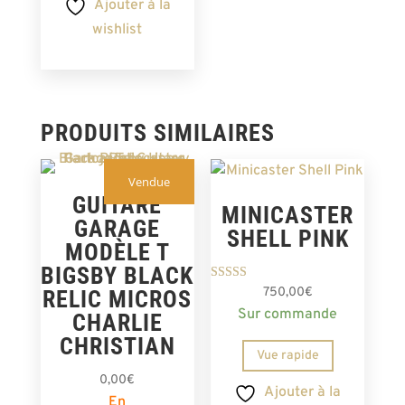
Ajouter à la
wishlist
PRODUITS SIMILAIRES
Vendue
GUITARE
MINICASTER
GARAGE
SHELL PINK
MODÈLE T
BIGSBY BLACK
Note
750,00
€
RELIC MICROS
5.00
Sur commande
sur 5
CHARLIE
CHRISTIAN
Vue rapide
0,00
€
Ajouter à la
En