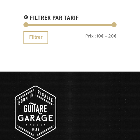
FILTRER PAR TARIF
Prix
Prix
Prix :
10€
—
20€
Filtrer
min
max