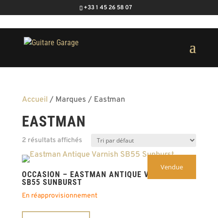
+33 1 45 26 58 07
Accueil
/ Marques / Eastman
EASTMAN
2 résultats affichés
Vendue
OCCASION – EASTMAN ANTIQUE VARNISH
SB55 SUNBURST
En réapprovisionnement