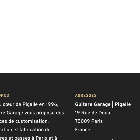
OPOS
ADRESSES
u cœur de Pigalle en 1996,
Guitare Garage | Pigalle
are Garage vous propose des
19 Rue de Douai
ices de customisation,
75009 Paris
ation et fabrication de
France
res et basses à Paris et à