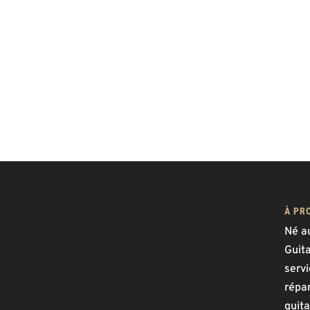
À PR
Né a
Guit
serv
répar
guita