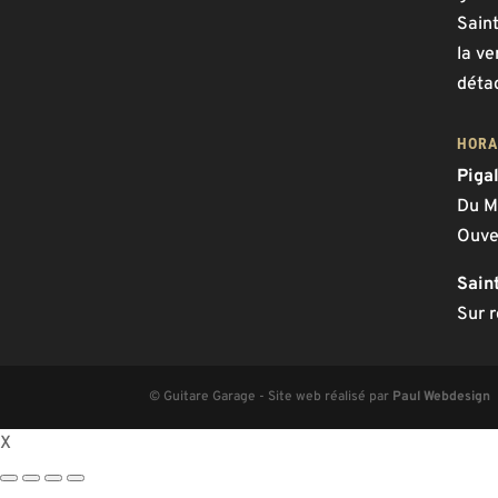
Saint
la ve
déta
HORA
Piga
Du M
Ouve
Sain
Sur 
© Guitare Garage - Site web réalisé par
Paul Webdesign
X