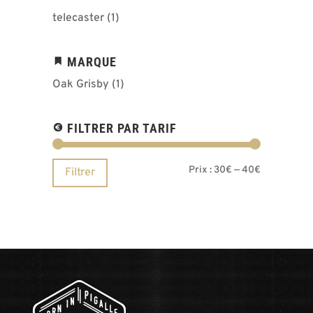
telecaster
(1)
MARQUE
Oak Grisby
(1)
FILTRER PAR TARIF
Prix
Prix
Prix :
30€
—
40€
Filtrer
min
max