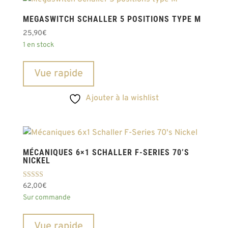
MEGASWITCH SCHALLER 5 POSITIONS TYPE M
25,90
€
1 en stock
Vue rapide
Ajouter à la wishlist
MÉCANIQUES 6×1 SCHALLER F-SERIES 70’S
NICKEL
Note
62,00
€
5.00
Sur commande
sur 5
Vue rapide