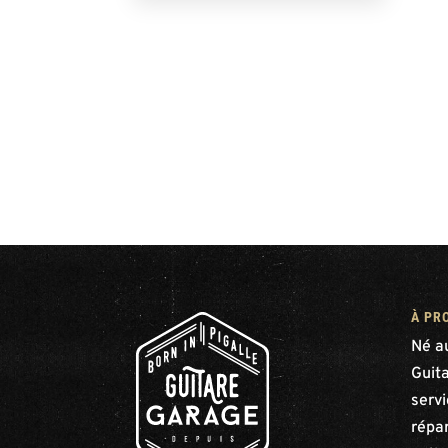
À PR
Né a
Guit
serv
répar