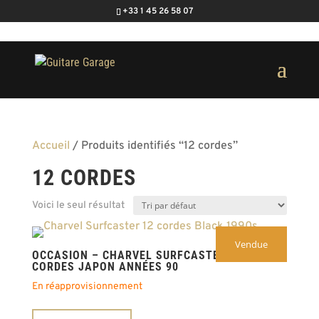
+33 1 45 26 58 07
Accueil
/ Produits identifiés “12 cordes”
12 CORDES
Voici le seul résultat
Vendue
OCCASION – CHARVEL SURFCASTER 12
CORDES JAPON ANNÉES 90
En réapprovisionnement