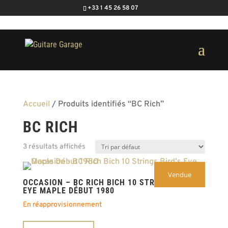
+33 1 45 26 58 07
Accueil
/ Produits identifiés “BC Rich”
BC RICH
3 résultats affichés
Vendue
OCCASION – BC RICH BICH 10 STRINGS BIRD’S
EYE MAPLE DÉBUT 1980
En réapprovisionnement