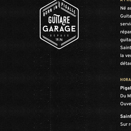
Né a
Guit
serv
répar
guita
Saint
la ve
déta
HORA
Piga
Du M
Ouve
Sain
Sur 