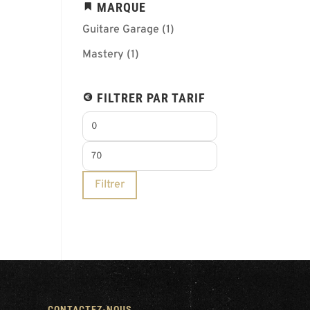
MARQUE
Guitare Garage
(1)
Mastery
(1)
FILTRER PAR TARIF
Prix
min
Prix
max
Filtrer
CONTACTEZ-NOUS