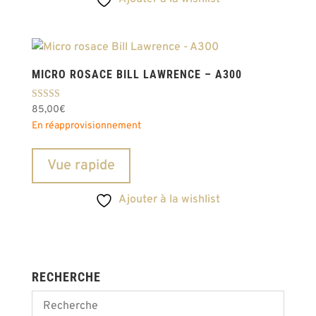
MICRO ROSACE BILL LAWRENCE – A300
Note
85,00
€
4.80
En réapprovisionnement
sur 5
Vue rapide
Ajouter à la wishlist
RECHERCHE