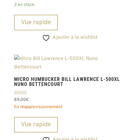
2 en stock
Vue rapide
Ajouter à la wishlist
MICRO HUMBUCKER BILL LAWRENCE L-500XL
NUNO BETTENCOURT
Note
89,00
€
5.00
En réapprovisionnement
sur 5
Vue rapide
Ajouter à la wishlist