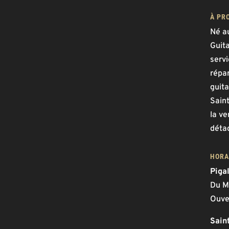
À PR
Né a
Guit
serv
répar
guita
Saint
la ve
déta
HORA
Piga
Du M
Ouve
Sain