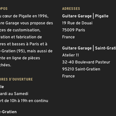
OPOS
ADRESSES
u cœur de Pigalle en 1996,
Guitare Garage | Pigalle
are Garage vous propose des
19 Rue de Douai
ices de customisation,
75009 Paris
ation et fabrication de
France
res et basses à Paris et à
Guitare Garage | Saint-Grat
-Gratien (95), mais aussi de
Atelier 11
nte en ligne de pièces
32-40 Boulevard Pasteur
chées.
95210 Saint-Gratien
France
IRES D’OUVERTURE
lle
ardi au Samedi
rt de 10h à 19h en continu
t-Gratien