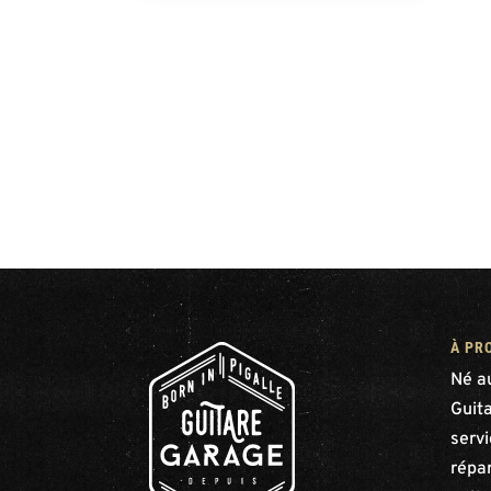
À PR
Né a
Guit
serv
répar