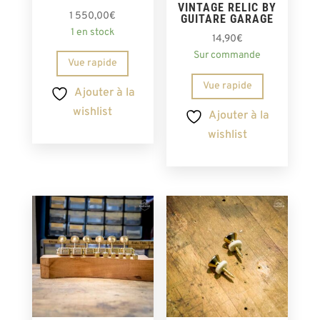
VINTAGE RELIC BY
1 550,00
€
GUITARE GARAGE
1 en stock
14,90
€
Sur commande
Vue rapide
Vue rapide
Ajouter à la
wishlist
Ajouter à la
wishlist