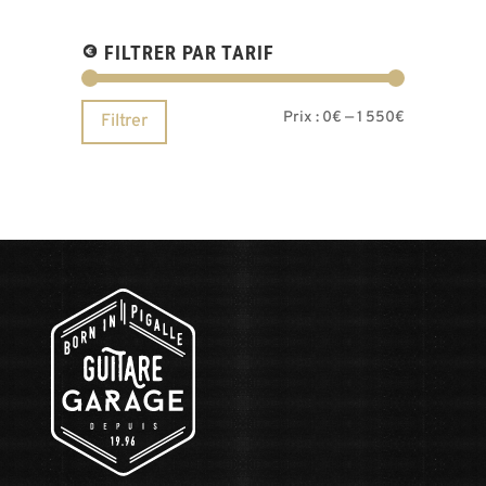
FILTRER PAR TARIF
Prix
Prix
Prix :
0€
—
1 550€
Filtrer
min
max