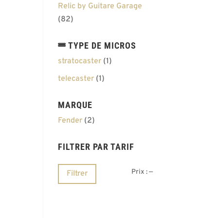
Relic by Guitare Garage
(82)
TYPE DE MICROS
stratocaster
(1)
telecaster
(1)
MARQUE
Fender
(2)
FILTRER PAR TARIF
Prix
Prix
Prix :
—
Filtrer
min
max