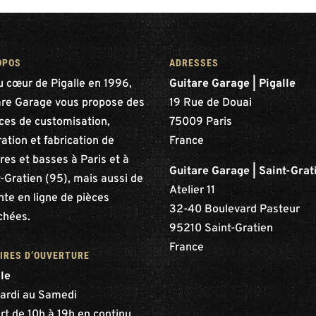
OPOS
ADRESSES
u cœur de Pigalle en 1996,
Guitare Garage | Pigalle
are Garage vous propose des
19 Rue de Douai
ices de customisation,
75009 Paris
ation et fabrication de
France
res et basses à Paris et à
Guitare Garage | Saint-Grat
-Gratien (95), mais aussi de
Atelier 11
nte en ligne de pièces
32-40 Boulevard Pasteur
chées.
95210 Saint-Gratien
France
IRES D’OUVERTURE
lle
ardi au Samedi
rt de 10h à 19h en continu