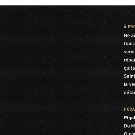
À PR
Né a
Guit
serv
répar
guita
Saint
la ve
déta
HORA
Piga
Du M
Ouve