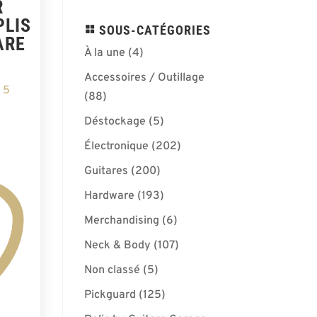
R
PLIS
SOUS-CATÉGORIES
ARE
À la une
(4)
Accessoires / Outillage
 5
(88)
Déstockage
(5)
Électronique
(202)
Guitares
(200)
Hardware
(193)
Merchandising
(6)
Neck & Body
(107)
Non classé
(5)
Pickguard
(125)