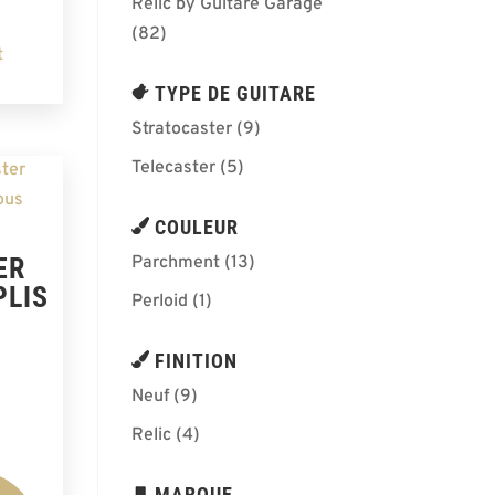
Relic by Guitare Garage
(82)
t
TYPE DE GUITARE
Stratocaster
(9)
Telecaster
(5)
COULEUR
Parchment
(13)
ER
PLIS
Perloid
(1)
FINITION
Neuf
(9)
Relic
(4)
MARQUE