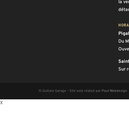
la ve
déta
HORA
Piga
Du M
Ouve
Sain
Sur 
© Guitare Garage - Site web réalisé par
Paul Webdesign
X