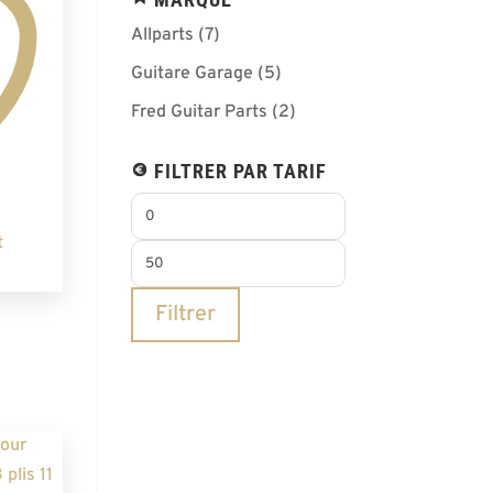
Allparts
(7)
Guitare Garage
(5)
Fred Guitar Parts
(2)
FILTRER PAR TARIF
Prix
min
t
Prix
max
Filtrer