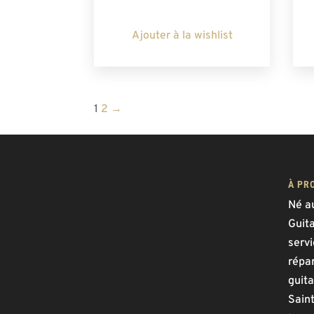
Ajouter à la wishlist
1
2
→
À PR
Né a
Guit
serv
répar
guita
Saint