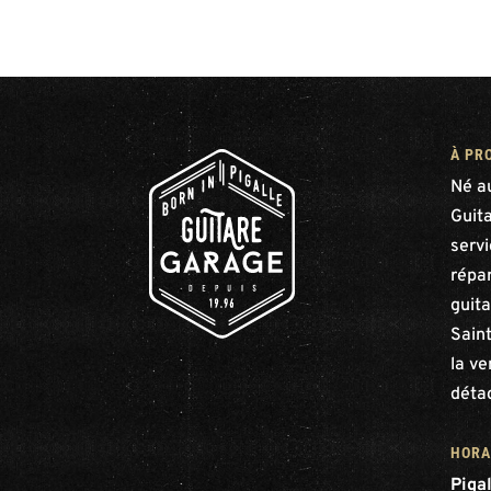
À PR
Né a
Guit
serv
répar
guita
Saint
la ve
déta
HORA
Piga