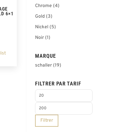
Chrome
(4)
AGE
LD 6×1
Gold
(3)
Nickel
(5)
Noir
(1)
ist
MARQUE
schaller
(19)
FILTRER PAR TARIF
Prix
min
Prix
max
Filtrer