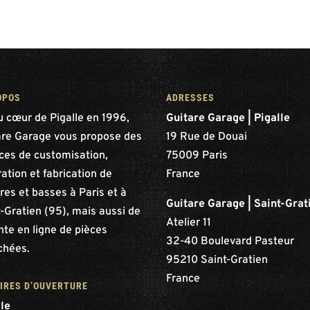
OPOS
ADRESSES
u cœur de Pigalle en 1996,
Guitare Garage | Pigalle
are Garage vous propose des
19 Rue de Douai
ices de customisation,
75009 Paris
ation et fabrication de
France
res et basses à Paris et à
Guitare Garage | Saint-Grat
-Gratien (95), mais aussi de
Atelier 11
nte en ligne de pièces
32-40 Boulevard Pasteur
chées.
95210 Saint-Gratien
France
IRES D’OUVERTURE
lle