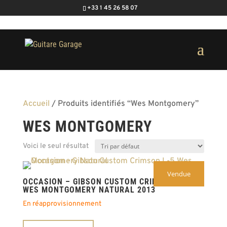
+33 1 45 26 58 07
Accueil
/ Produits identifiés “Wes Montgomery”
WES MONTGOMERY
Voici le seul résultat
Vendue
OCCASION – GIBSON CUSTOM CRIMSON L-5
WES MONTGOMERY NATURAL 2013
En réapprovisionnement