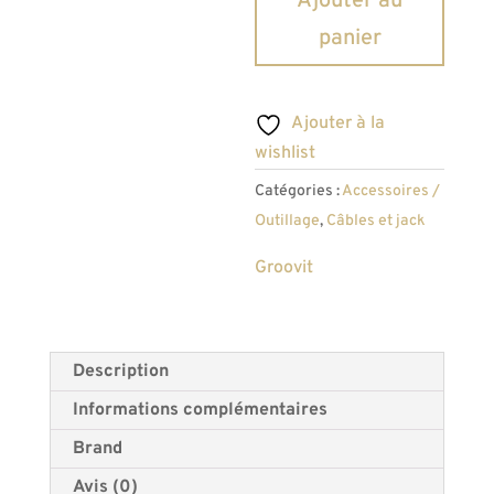
Ajouter au
Jack
panier
Groovit
6
mètres
Ajouter à la
nylon
wishlist
tressé
Catégories :
Accessoires /
gris
Outillage
,
Câbles et jack
Groovit
Description
Informations complémentaires
Brand
Avis (0)