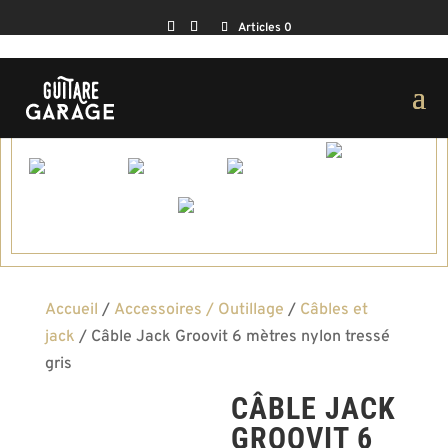
Articles 0
Accueil
/
Accessoires / Outillage
/
Câbles et
jack
/ Câble Jack Groovit 6 mètres nylon tressé
gris
CÂBLE JACK
GROOVIT 6