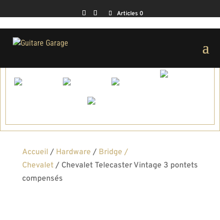
Articles 0
Accueil
/
Hardware
/
Bridge /
Chevalet
/ Chevalet Telecaster Vintage 3 pontets
compensés