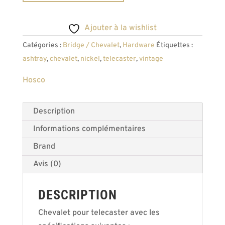
Vintage
3
Ajouter à la wishlist
pontets
Catégories :
Bridge / Chevalet
,
Hardware
Étiquettes :
compensés
ashtray
,
chevalet
,
nickel
,
telecaster
,
vintage
Hosco
Description
Informations complémentaires
Brand
Avis (0)
DESCRIPTION
Chevalet pour telecaster avec les