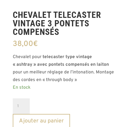
CHEVALET TELECASTER
VINTAGE 3 PONTETS
COMPENSÉS
38,00
€
Chevalet pour
telecaster type vintage
« ashtray » avec pontets compensés en laiton
pour un meilleur réglage de l’intonation. Montage
des cordes en « through body »
En stock
quantité
de
Chevalet
Ajouter au panier
Telecaster