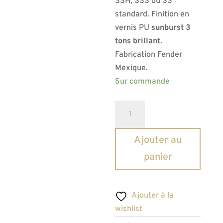
SSH, SSS ou SS
standard. Finition en
vernis PU
sunburst 3
tons brillant
.
Fabrication Fender
Mexique.
Sur commande
quantité
A
de
l
Corps
t
Ajouter au
Telecaster
e
panier
Fender
r
Sunburst
n
3
a
Ajouter à la
tons
t
wishlist
i