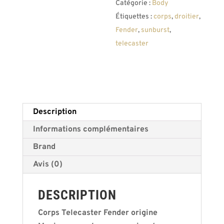
Catégorie :
Body
v
Étiquettes :
corps
,
droitier
,
e
Fender
,
sunburst
,
:
telecaster
Description
Informations complémentaires
Brand
Avis (0)
DESCRIPTION
Corps Telecaster Fender origine