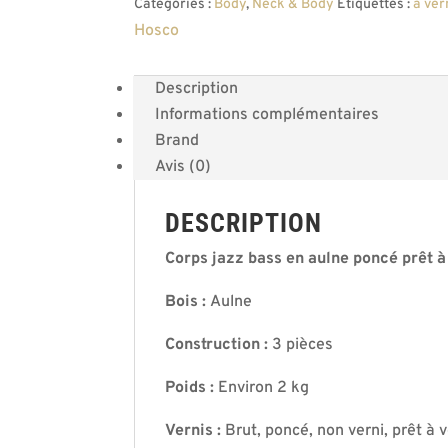
Catégories :
Body
,
Neck & Body
Étiquettes :
à ver
Hosco
Description
Informations complémentaires
Brand
Avis (0)
DESCRIPTION
Corps jazz bass en aulne poncé prêt à 
Bois :
Aulne
Construction :
3 pièces
Poids :
Environ 2 kg
Vernis :
Brut, poncé, non verni, prêt à v