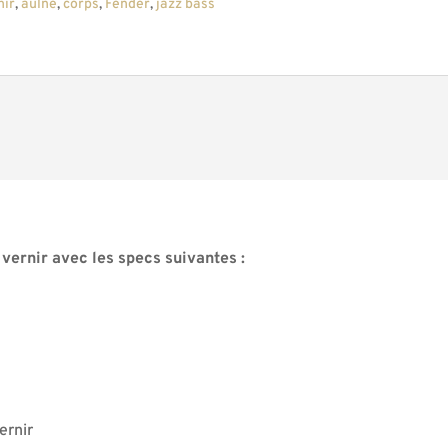
nir
,
aulne
,
corps
,
Fender
,
jazz bass
vernir avec les specs suivantes :
ernir