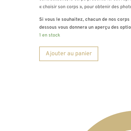
« choisir son corps », pour obtenir des photo
Si vous le souhaitez, chacun de nos corps b
dessous vous donnera un aperçu des option
1 en stock
quantité
Ajouter au panier
de
Corps
Jazz
Bass
Aulne
poncé
prêt
à
vernir