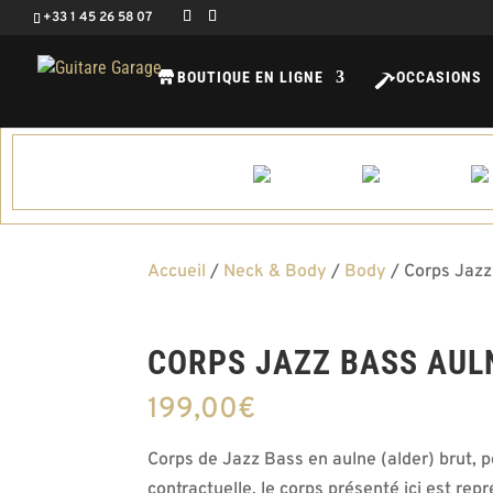
+33 1 45 26 58 07
BOUTIQUE EN LIGNE
OCCASIONS
Accueil
/
Neck & Body
/
Body
/ Corps Jazz
CORPS JAZZ BASS AUL
199,00
€
Corps de Jazz Bass en aulne (alder) brut, 
contractuelle, le corps présenté ici est rep