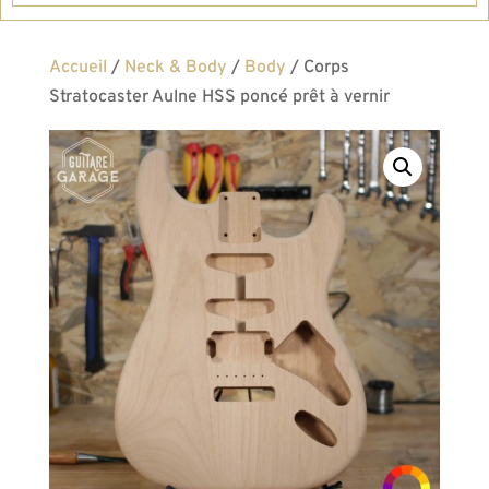
Accueil
/
Neck & Body
/
Body
/ Corps
Stratocaster Aulne HSS poncé prêt à vernir