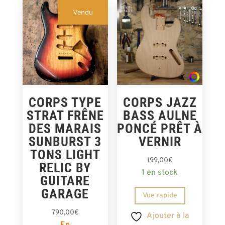
Vendu
CORPS TYPE
CORPS JAZZ
STRAT FRÊNE
BASS AULNE
DES MARAIS
PONCÉ PRÊT À
SUNBURST 3
VERNIR
TONS LIGHT
199,00
€
RELIC BY
1 en stock
GUITARE
GARAGE
Vue rapide
790,00
€
Ajouter à la