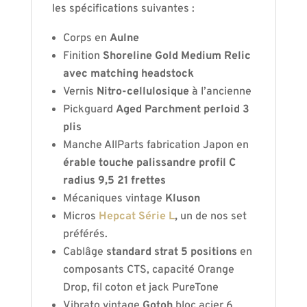
les spécifications suivantes :
Corps en
Aulne
Finition
Shoreline Gold Medium Relic
avec matching headstock
Vernis
Nitro-cellulosique
à l’ancienne
Pickguard
Aged Parchment perloid 3
plis
Manche AllParts fabrication Japon en
érable touche palissandre profil C
radius 9,5 21 frettes
Mécaniques vintage
Kluson
Micros
Hepcat Série L
,
un de nos set
préférés.
Cablâge
standard strat 5 positions
en
composants CTS, capacité Orange
Drop, fil coton et jack PureTone
Vibrato vintage
Gotoh
bloc acier 6