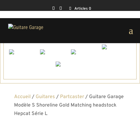
Articles 0
Vendue
Accueil
/
Guitares
/
Partcaster
/ Guitare Garage
Modèle S Shoreline Gold Matching headstock
Hepcat Série L