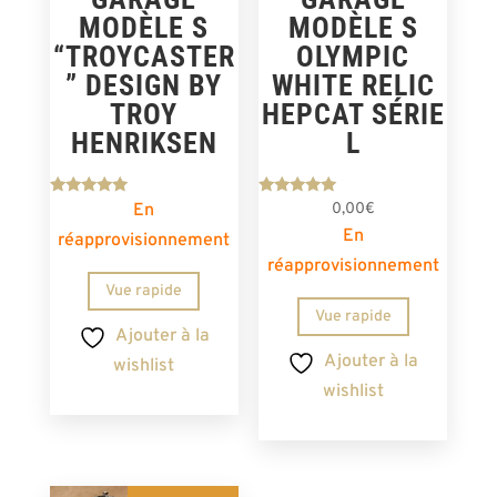
MODÈLE S
MODÈLE S
“TROYCASTER
OLYMPIC
” DESIGN BY
WHITE RELIC
TROY
HEPCAT SÉRIE
HENRIKSEN
L
Note
Note
En
0,00
€
5.00
5.00
En
sur 5
sur 5
réapprovisionnement
réapprovisionnement
Vue rapide
Vue rapide
Ajouter à la
Ajouter à la
wishlist
wishlist