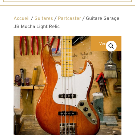
Accueil
/
Guitares
/
Partcaster
/ Guitare Garage
JB Mocha Light Relic
Vendue