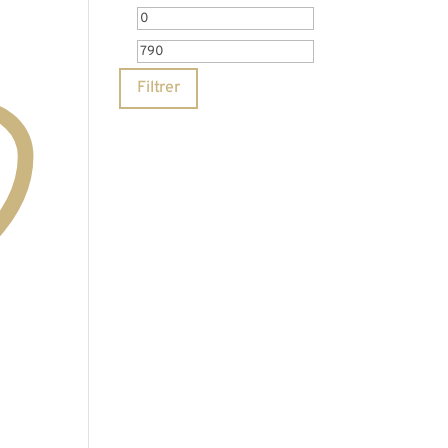
Prix
Prix
min
max
Filtrer