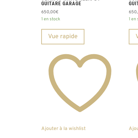
GUITARE GARAGE
GUI
650,00
€
650
1 en stock
1 en
Vue rapide
Ajouter à la wishlist
Ajou