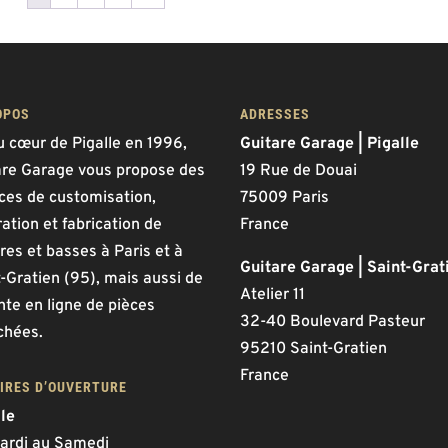
OPOS
ADRESSES
u cœur de Pigalle en 1996,
Guitare Garage | Pigalle
are Garage vous propose des
19 Rue de Douai
ices de customisation,
75009 Paris
ation et fabrication de
France
res et basses à Paris et à
Guitare Garage | Saint-Grat
-Gratien (95), mais aussi de
Atelier 11
nte en ligne de pièces
32-40 Boulevard Pasteur
chées.
95210 Saint-Gratien
France
IRES D’OUVERTURE
lle
ardi au Samedi