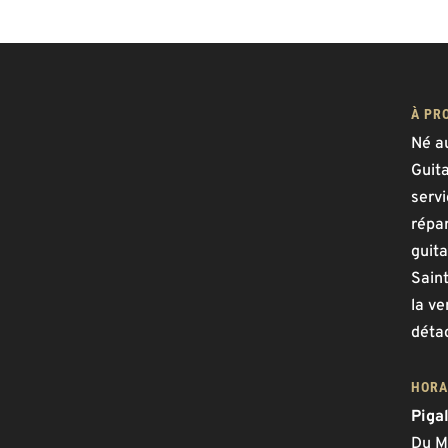
À PR
Né a
Guit
serv
répar
guita
Saint
la ve
déta
HORA
Piga
Du M