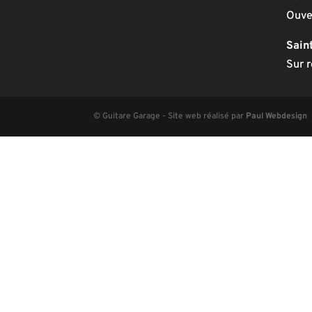
Ouve
Sain
Sur 
© Guitare Garage - Site web réalisé par
Paul Webdesign