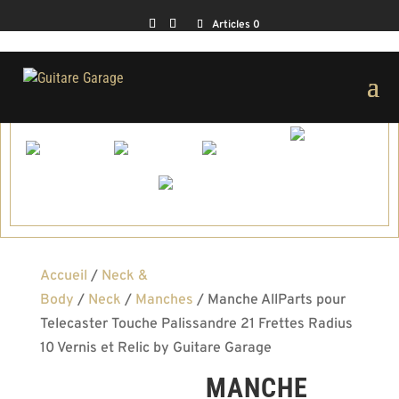
Articles 0
Accueil
/
Neck &
Body
/
Neck
/
Manches
/ Manche AllParts pour
Telecaster Touche Palissandre 21 Frettes Radius
10 Vernis et Relic by Guitare Garage
MANCHE