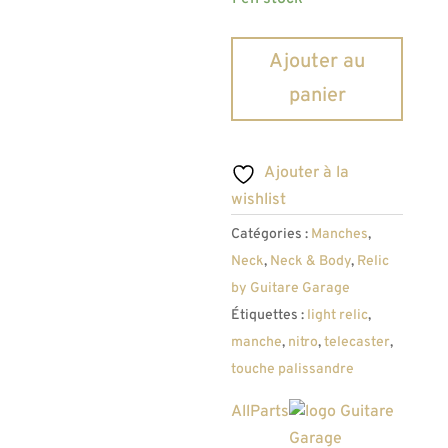
quantité
Ajouter au
de
panier
Manche
AllParts
pour
Ajouter à la
Telecaster
wishlist
Touche
Catégories :
Manches
,
Palissandre
Neck
,
Neck & Body
,
Relic
21
by Guitare Garage
Frettes
Étiquettes :
light relic
,
Radius
manche
,
nitro
,
telecaster
,
10
touche palissandre
Vernis
et
AllParts
Relic