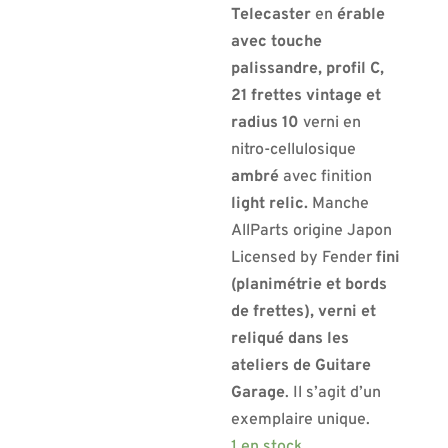
Telecaster
en
érable
avec touche
palissandre, profil C,
21 frettes vintage et
radius 10
verni en
nitro-cellulosique
ambré
avec finition
light relic.
Manche
AllParts origine Japon
Licensed by Fender
fini
(planimétrie et bords
de frettes), verni et
reliqué dans les
ateliers de Guitare
Garage
. Il s’agit d’un
exemplaire unique.
1 en stock