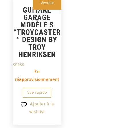
Vendue
GUITARE
GARAGE
MODÈLE S
“TROYCASTER
” DESIGN BY
TROY
HENRIKSEN
Note
En
5.00
sur 5
réapprovisionnement
Vue rapide
Ajouter à la
wishlist