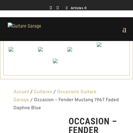
Articles 0
Accueil
/
Guitares
/
Occasions Guitare
Garage
/ Occasion – Fender Mustang 1967 Faded
Daphne Blue
OCCASION –
Vendue
FENDER