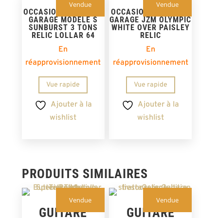
Vendue
Vendue
OCCASION – GUITARE
OCCASION – GUITARE
GARAGE MODÈLE S
GARAGE JZM OLYMPIC
SUNBURST 3 TONS
WHITE OVER PAISLEY
RELIC LOLLAR 64
RELIC
En
En
réapprovisionnement
réapprovisionnement
Vue rapide
Vue rapide
Ajouter à la
Ajouter à la
wishlist
wishlist
PRODUITS SIMILAIRES
Vendue
Vendue
GUITARE
GUITARE