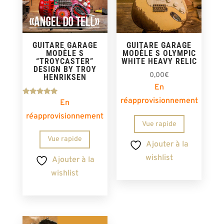
GUITARE GARAGE
GUITARE GARAGE
MODÈLE S
MODÈLE S OLYMPIC
“TROYCASTER”
WHITE HEAVY RELIC
DESIGN BY TROY
0,00
€
HENRIKSEN
En
réapprovisionnement
Note
En
5.00
sur 5
réapprovisionnement
Vue rapide
Vue rapide
Ajouter à la
wishlist
Ajouter à la
wishlist