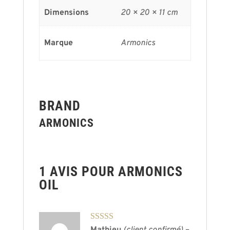
Dimensions
20 × 20 × 11 cm
Marque
Armonics
BRAND
ARMONICS
1 AVIS POUR
ARMONICS
OIL
Note
5
sur 5
Mathieu
(client confirmé)
–