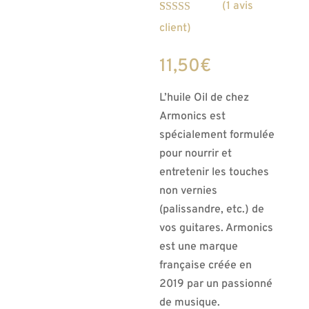
(
1
avis
Noté
1
5.00
sur
client)
5 basé sur
notation
client
11,50
€
L’huile Oil de chez
Armonics est
spécialement formulée
pour nourrir et
entretenir les touches
non vernies
(palissandre, etc.) de
vos guitares. Armonics
est une marque
française créée en
2019 par un passionné
de musique.