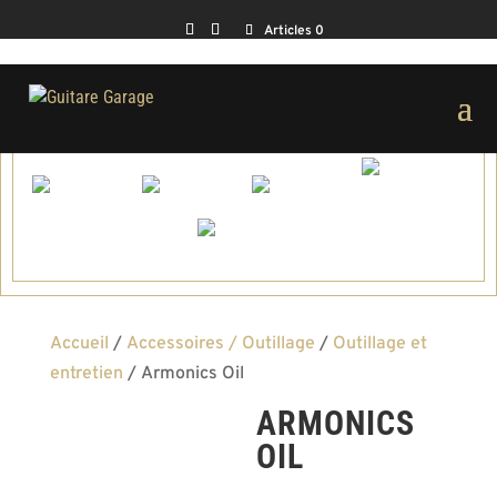
Articles 0
Accueil
/
Accessoires / Outillage
/
Outillage et
entretien
/ Armonics Oil
ARMONICS
OIL