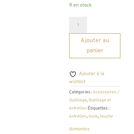
9 en stock
quantité
de
Armonics
Ajouter au
Oil
panier
Ajouter à la
wishlist
Catégories :
Accessoires /
Outillage
,
Outillage et
entretien
Étiquettes :
entretien
,
huile
,
touche
Armonics