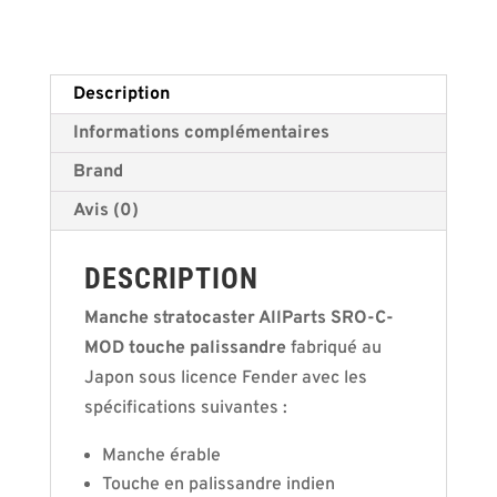
palissandre
v
radius
e
10
:
Description
poncé
Informations complémentaires
prêt
à
Brand
vernir
Avis (0)
DESCRIPTION
Manche stratocaster AllParts SRO-C-
MOD touche palissandre
fabriqué au
Japon sous licence Fender avec les
spécifications suivantes :
Manche érable
Touche en palissandre indien