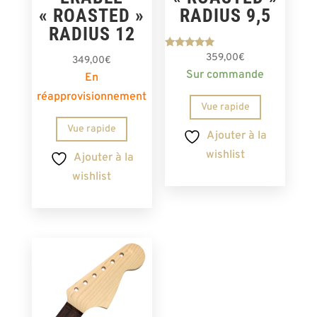
« ROASTED »
RADIUS 9,5
RADIUS 12
Note
359,00
€
349,00
€
5.00
Sur commande
sur 5
En
réapprovisionnement
Vue rapide
Vue rapide
Ajouter à la
wishlist
Ajouter à la
wishlist