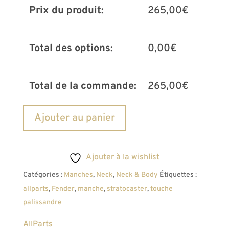
Prix du produit:
265,00
€
Total des options:
0,00
€
Total de la commande:
265,00
€
quantité
A
Ajouter au panier
de
l
Manche
t
stratocaster
e
Ajouter à la wishlist
AllParts
r
Catégories :
Manches
,
Neck
,
Neck & Body
Étiquettes :
SRO-
n
allparts
,
Fender
,
manche
,
stratocaster
,
touche
C-
a
palissandre
MOD
t
touche
i
AllParts