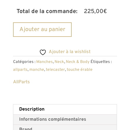
Total de la commande:
225,00
€
quantité
A
Ajouter au panier
de
l
Manche
t
Telecaster
e
Ajouter à la wishlist
AllParts
r
Catégories :
Manches
,
Neck
,
Neck & Body
Étiquettes :
TMO
n
allparts
,
manche
,
telecaster
,
touche érable
touche
a
Erable
t
AllParts
radius
i
7.25
v
prêt
e
Description
à
:
Informations complémentaires
vernir
Brand