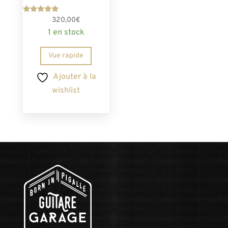
Note
320,00
€
5.00
1 en stock
sur 5
Vue rapide
Ajouter à la
wishlist