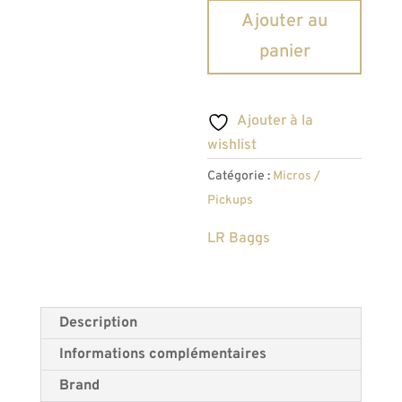
quantité
Ajouter au
de
panier
LR
Baggs
M1
Ajouter à la
actif
wishlist
pour
Catégorie :
Micros /
acoustique
Pickups
LR Baggs
Description
Informations complémentaires
Brand