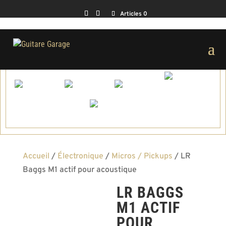
Articles 0
Accueil
/
Électronique
/
Micros / Pickups
/ LR
Baggs M1 actif pour acoustique
LR BAGGS
M1 ACTIF
POUR