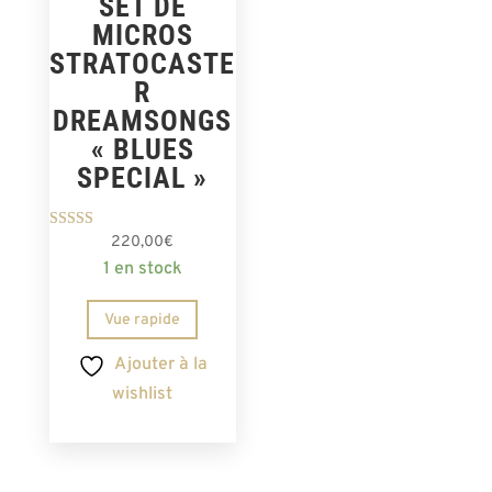
SET DE
MICROS
STRATOCASTE
R
DREAMSONGS
« BLUES
SPECIAL »
Note
220,00
€
5.00
1 en stock
sur 5
Vue rapide
Ajouter à la
wishlist