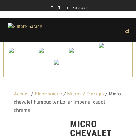
Articles 0
Accueil
/
Électronique
/
Micros / Pickups
/ Micro
chevalet humbucker Lollar Imperial capot
chrome
MICRO
CHEVALET