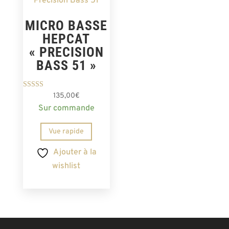
MICRO BASSE
HEPCAT
« PRECISION
BASS 51 »
Note
135,00
€
5.00
Sur commande
sur 5
Vue rapide
Ajouter à la
wishlist