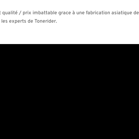
 qualité / prix imbattable grace à une fabrication asiatique d
r les experts de Tonerider.