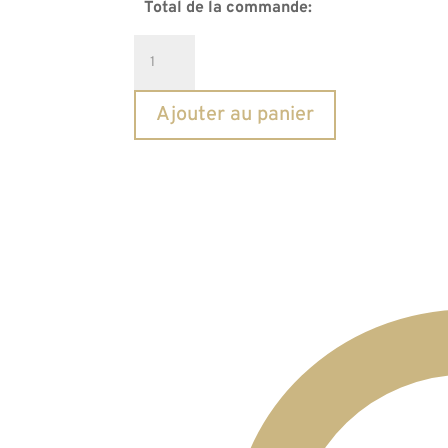
Total de la commande:
quantité
de
Micro
Ajouter au panier
Humbucker
Tonerider
Birmingham
Noir