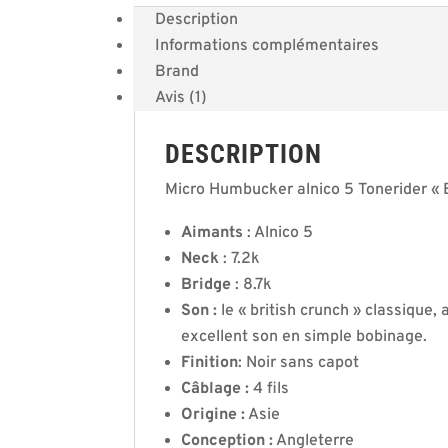
Description
Informations complémentaires
Brand
Avis (1)
DESCRIPTION
Micro Humbucker alnico 5 Tonerider « B
Aimants
: Alnico 5
Neck
: 7.2k
Bridge
: 8.7k
Son :
le « british crunch » classique
excellent son en simple bobinage.
Finition
: Noir sans capot
Câblage :
4 fils
Origine :
Asie
Conception :
Angleterre