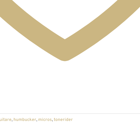
uitare
,
humbucker
,
micros
,
tonerider