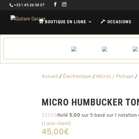
+33 1 45 26 58 07
BOUTIQUE EN LIGNE
OCCASIONS
Accueil
/
Électronique
/
Micros / Pickups
/ 
MICRO HUMBUCKER TO
Noté
5.00
sur 5 basé sur
1
notation 
(
1
avis client)
45,00
€