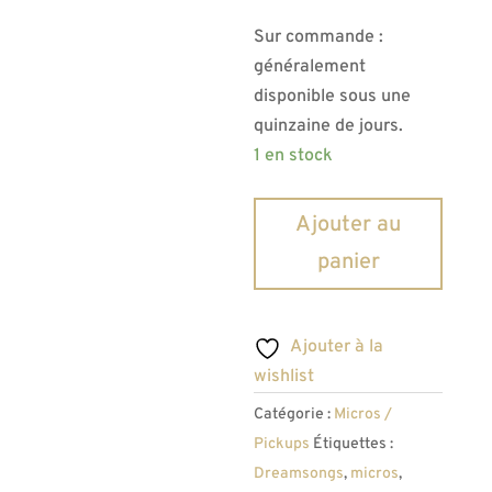
Sur commande :
généralement
disponible sous une
quinzaine de jours.
1 en stock
quantité
Ajouter au
de
panier
Micros
Stratocaster
Dreamsongs
Ajouter à la
"Hot46"
wishlist
Catégorie :
Micros /
Pickups
Étiquettes :
Dreamsongs
,
micros
,