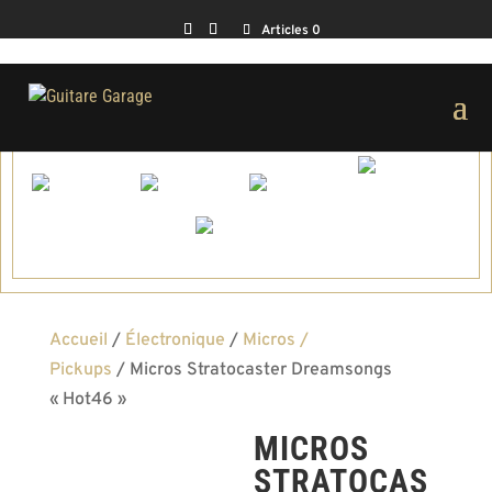
Articles 0
Accueil
/
Électronique
/
Micros /
Pickups
/ Micros Stratocaster Dreamsongs
« Hot46 »
MICROS
STRATOCAS