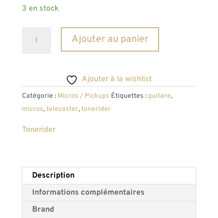
3 en stock
quantité
A
Ajouter au panier
de
l
Micros
t
telecaster
e
Ajouter à la wishlist
Tonerider
r
Catégorie :
Micros / Pickups
Étiquettes :
guitare
,
"Alnico
n
micros
,
telecaster
,
tonerider
II
a
Blues"
t
Tonerider
i
v
e
Description
:
Informations complémentaires
Brand