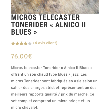
MICROS TELECASTER
TONERIDER « ALNICO II
BLUES »
(
4
avis client)
Noté
4
3.75
76,00
€
sur 5
basé
sur
Micros telecaster Tonerider « Alnico II Blues »
notation
s client
offrant un son chaud typé blues / jazz. Les
micros Tonerider sont fabriqués en Asie selon un
cahier des charges strict et représentent un des
meilleurs rapports qualité / prix du marché. Ce
set complet comprend un micro bridge et un
micro chevalet.