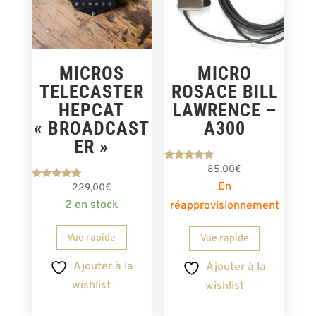
MICROS
MICRO
TELECASTER
ROSACE BILL
HEPCAT
LAWRENCE –
« BROADCAST
A300
ER »
Note
85,00
€
4.80
En
Note
sur 5
229,00
€
5.00
2 en stock
réapprovisionnement
sur 5
Vue rapide
Vue rapide
Ajouter à la
Ajouter à la
wishlist
wishlist