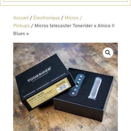
Accueil
/
Électronique
/
Micros /
Pickups
/ Micros telecaster Tonerider « Alnico II
Blues »