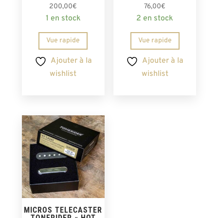
Note
Note
200,00
€
76,00
€
5.00
5.00
1 en stock
2 en stock
sur 5
sur 5
Vue rapide
Vue rapide
Ajouter à la
Ajouter à la
wishlist
wishlist
MICROS TELECASTER
TONERIDER « HOT