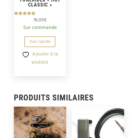
CLASSIC »
Note
76,00
€
5.00
Sur commande
sur 5
Vue rapide
Ajouter à la
wishlist
PRODUITS SIMILAIRES