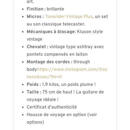
art.
Finition
: brillante
Micros
:
Tonerider Vintage Plus
, un set
au son classique telecaster.
Mécaniques à blocage
: Kluson style
vintage
Chevalet :
vintage type ashtray avec
pontets compensés en laiton
Montage des cordes :
through
body
https://www.instagram.com/troy
henriksen/?hl=fr
Poids :
1,9 kilos, un poids plume !
Taille :
75 cm de haut ! La guitare de
voyage idéale !
Certificat d’authenticité
Housse de voyage en option (voir
options)