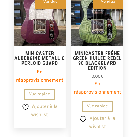
Vendue
Vendue
MINICASTER
MINICASTER FRÊNE
AUBERGINE METALLIC
GREEN HUILÉE REBEL
PERLOID GUARD
90 BLACKGUARD
EDITION
En
0,00
€
réapprovisionnement
En
réapprovisionnement
Vue rapide
Vue rapide
Ajouter à la
wishlist
Ajouter à la
wishlist