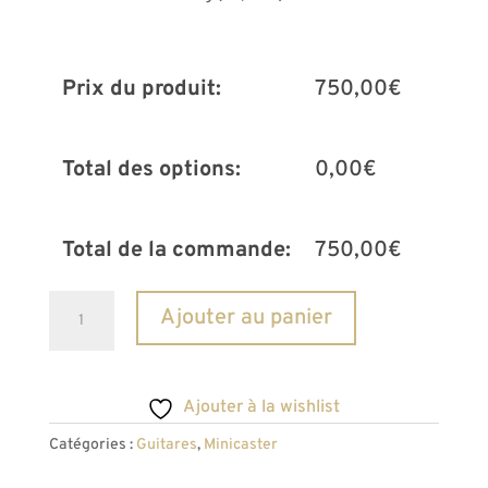
Prix du produit:
750,00
€
Total des options:
0,00
€
Total de la commande:
750,00
€
quantité
A
Ajouter au panier
de
l
Minicaster
t
British
e
Ajouter à la wishlist
Racing
r
Catégories :
Guitares
,
Minicaster
Green
n
a