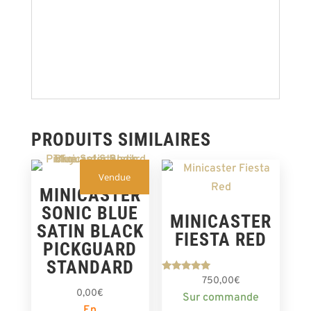
PRODUITS SIMILAIRES
Vendue
MINICASTER
SONIC BLUE
MINICASTER
SATIN BLACK
FIESTA RED
PICKGUARD
STANDARD
Note
750,00
€
5.00
0,00
€
Sur commande
sur 5
En