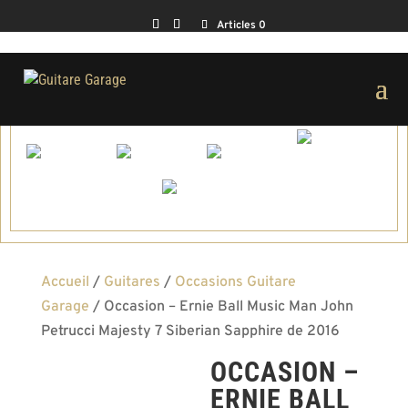
Articles 0
Accueil
/
Guitares
/
Occasions Guitare
Garage
/ Occasion – Ernie Ball Music Man John
Petrucci Majesty 7 Siberian Sapphire de 2016
OCCASION –
Vendue
ERNIE BALL