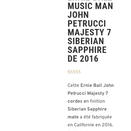
MUSIC MAN
JOHN
PETRUCCI
MAJESTY 7
SIBERIAN
SAPPHIRE
DE 2016
Noté
1
5.00
sur
5 basé sur
Cette
Ernie Ball John
notation
client
Petrucci Majesty 7
cordes e
n finition
Siberian Sapphire
mate
a été fabriquée
en Californie en 2016.