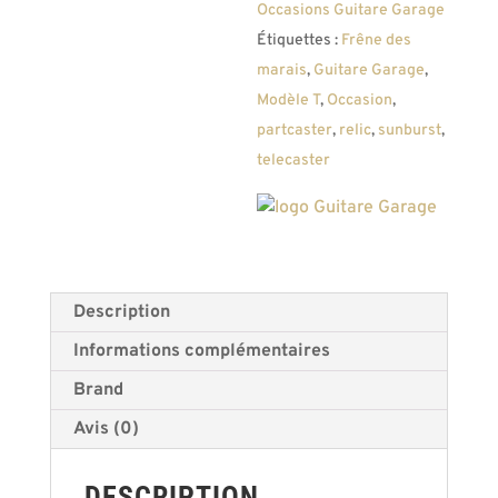
Occasions Guitare Garage
Flamed
Étiquettes :
Frêne des
Top
marais
,
Guitare Garage
,
Sunburst
Modèle T
,
Occasion
,
G
partcaster
,
relic
,
sunburst
,
style
telecaster
Relic
Micros
Lollar
Special
T
Description
Informations complémentaires
Brand
Avis (0)
DESCRIPTION