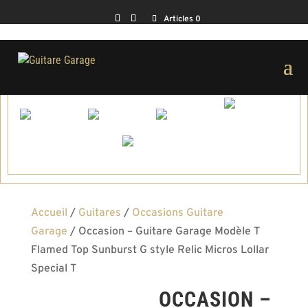
Articles 0
Accueil
/
Guitares
/
Occasions Guitare
Garage
/ Occasion – Guitare Garage Modèle T
Flamed Top Sunburst G style Relic Micros Lollar
Special T
OCCASION –