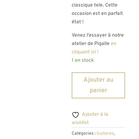
classique tele. Cette
occasion est en parfait
état !
Venez l’essayer à notre
atelier de Pigalle
en
cliquant ici !
1 en stock
quantité
Ajouter au
de
panier
Occasion
-
Guitare
Ajouter à la
Garage
wishlist
Modèle
Catégories :
Guitares
,
T