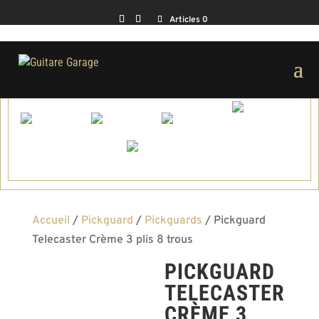
Articles 0
Accueil
/
Pickguard
/
Pickguards
/ Pickguard
Telecaster Crème 3 plis 8 trous
PICKGUARD
TELECASTER
CRÈME 3