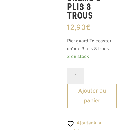
PLIS 8
TROUS
12,90
€
Pickguard Telecaster
crème 3 plis 8 trous.
3 en stock
quantité
de
Pickguard
Ajouter au
Telecaster
panier
Crème
3
plis
Ajouter à la
8