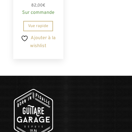
82,00
€
Sur commande
Vue rapide
Ajouter à la
wishlist