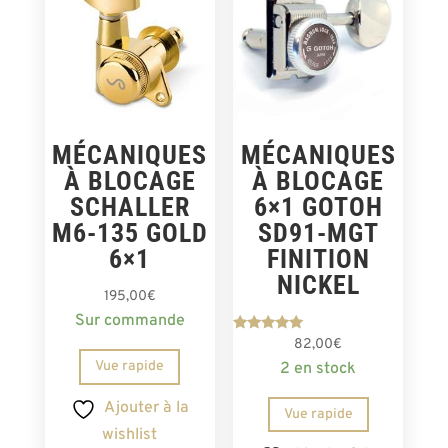
MÉCANIQUES
MÉCANIQUES
À BLOCAGE
À BLOCAGE
SCHALLER
6×1 GOTOH
M6-135 GOLD
SD91-MGT
6×1
FINITION
NICKEL
195,00
€
Sur commande
Note
82,00
€
5.00
Vue rapide
2 en stock
sur 5
Ajouter à la
Vue rapide
wishlist