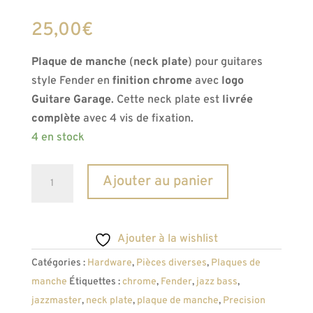
Noté
1
5.00
sur 5
25,00
€
basé sur
notation
client
Plaque de manche
(
neck plate
) pour guitares
style Fender en
finition chrome
avec
logo
Guitare Garage
. Cette neck plate est
livrée
complète
avec 4 vis de fixation.
4 en stock
quantité
A
Ajouter au panier
de
l
Plaque
t
de
e
Ajouter à la wishlist
manche
r
Catégories :
Hardware
,
Pièces diverses
,
Plaques de
(neck
n
manche
Étiquettes :
chrome
,
Fender
,
jazz bass
,
plate)
a
jazzmaster
,
neck plate
,
plaque de manche
,
Precision
Style
t