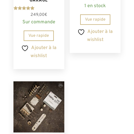
1 en stock
Note
249,00
€
5.00
Vue rapide
Sur commande
sur 5
Ajouter à la
Vue rapide
wishlist
Ajouter à la
wishlist